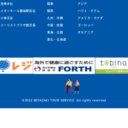
宮崎本社
関東
アジア
イオンモール都城駅前店
関西
ハワイ・グアム
小林支店
九州
・
沖縄
アメリカ・カナダ
ツーリストプラザ鹿児島
中国・四国
ヨーロッパ
東海・北陸
オセアニア
東北
・
北海道
©2022 MIYAZAKI TOUR SERVICE. All rights reserved