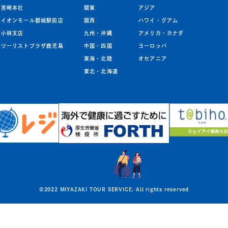
宮崎本社
関東
アジア
イオンモール都城駅前店
関西
ハワイ・グアム
小林支店
九州
・
沖縄
アメリカ・カナダ
ツーリストプラザ鹿児島
中国・四国
ヨーロッパ
東海・北陸
オセアニア
東北
・
北海道
©2022 MIYAZAKI TOUR SERVICE. All rights reserved